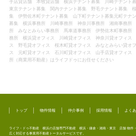
手店貸店舗 本牧貸店舗 横浜テナント募集 川崎テナント
東京テナント募集 関内テナント募集 野毛テナント募集 
集 伊勢佐木町テナント募集 山下町テナント募集元町テナ
募集 横浜事務所 川崎事務所 神奈川事務所 湘南事務所
所 みなとみらい事務所 馬車道事務所 伊勢佐木町事務所
務所 横浜貸オフィス 川崎貸オフィス 神奈川貸オフィス
ス 野毛貸オフィス 桜木町貸オフィス みなとみらい貸オ
ス 元町貸オフィス 石川町貸オフィス 山手店貸オフィス
所（商業用不動産）はライフドゥにお任せください
トップ
物件情報
仲介事例
採用情報
よく
ライフ・ドゥ不動産 横浜の店舗専門不動産 横浜・鎌倉・湘南・東京 店舗 物件・
広く対応する事業用不動産トータルサービスです。