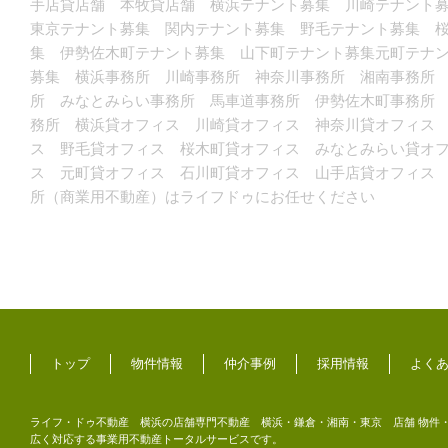
手店貸店舗 本牧貸店舗 横浜テナント募集 川崎テナント
東京テナント募集 関内テナント募集 野毛テナント募集 
集 伊勢佐木町テナント募集 山下町テナント募集元町テナ
募集 横浜事務所 川崎事務所 神奈川事務所 湘南事務所
所 みなとみらい事務所 馬車道事務所 伊勢佐木町事務所
務所 横浜貸オフィス 川崎貸オフィス 神奈川貸オフィス
ス 野毛貸オフィス 桜木町貸オフィス みなとみらい貸オ
ス 元町貸オフィス 石川町貸オフィス 山手店貸オフィス
所（商業用不動産）はライフドゥにお任せください
トップ
物件情報
仲介事例
採用情報
よく
ライフ・ドゥ不動産 横浜の店舗専門不動産 横浜・鎌倉・湘南・東京 店舗 物件・
広く対応する事業用不動産トータルサービスです。