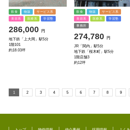
飲食
物販
サービス系
飲食
物販
サービス系
美容系
医療系
学習塾
美容系
医療系
学習塾
事務所
286,000
円
274,780
円
地下鉄「上大岡」駅5分
1階101
JR「関内」駅5分
約18.03坪
地下鉄「桜木町」駅5分
1階店舗3
約12坪
トップ
物件情報
仲介事例
採用情報
よく