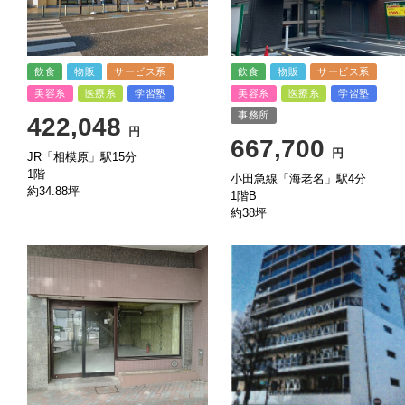
飲食
物販
サービス系
飲食
物販
サービス系
美容系
医療系
学習塾
美容系
医療系
学習塾
事務所
422,048
円
667,700
円
JR「相模原」駅15分
1階
小田急線「海老名」駅4分
約34.88坪
1階B
約38坪